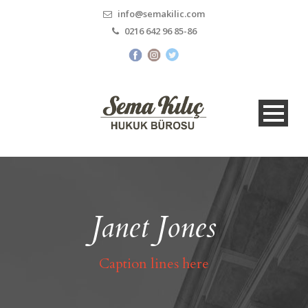
info@semakilic.com
0216 642 96 85-86
Janet Jones
Caption lines here