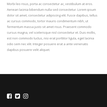
Morbi leo risus, porta ac consectetur ac, vestibulum at eros.
Aenean lacinia bibendum nulla sed consectetur. Lorem ipsum
dolor sit amet, consectetur adipiscing elit. Fusce dapibus, tellus
ac cursus commodo, tortor mauris condimentum nibh, ut
fermentum massa justo sit amet risus. Praesent commodo
cursus magna, vel scelerisque nisl consectetur et. Duis mollis,
est non commodo luctus, nisi erat porttitor ligula, eget lacinia
odio sem nec elit. Integer posuere erat a ante venenatis
dapibus posuere velit aliquet.